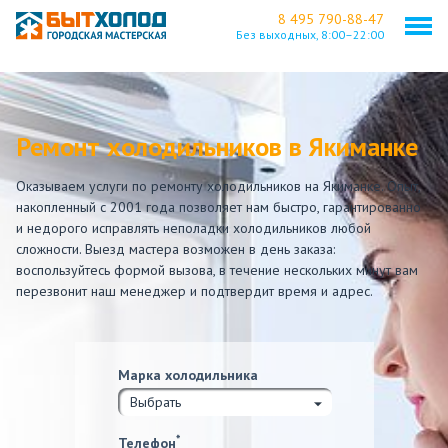
8 495 790-88-47
Без выходных,
8:00–22:00
Ремонт холодильников в Якиманке
Оказываем услуги по ремонту холодильников на Якиманке. Опыт,
накопленный с 2001 года позволяет нам быстро, гарантированно
и недорого исправлять неполадки холодильников любой
сложности. Выезд мастера возможен в день заказа:
воспользуйтесь формой вызова, в течение нескольких минут вам
перезвонит наш менеджер и подтвердит время и адрес.
Марка холодильника
Выбрать
*
Телефон